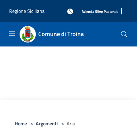
Salta al contenuto principale
|
Regione Siciliana
Azienda Silvo Pastorale
Comune di Troina
Home
>
Argomenti
>
Aria