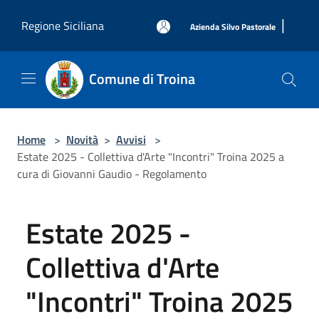
Salta al contenuto principale
|
Regione Siciliana
Azienda Silvo Pastorale
Comune di Troina
Home
>
Novità
>
Avvisi
>
Estate 2025 - Collettiva d'Arte "Incontri" Troina 2025 a
cura di Giovanni Gaudio - Regolamento
Estate 2025 -
Collettiva d'Arte
"Incontri" Troina 2025