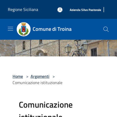
Salta al contenuto principale
|
Regione Siciliana
Azienda Silvo Pastorale
Comune di Troina
Home
>
Argomenti
>
Comunicazione istituzionale
Comunicazione