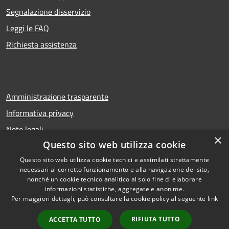
Segnalazione disservizio
Leggi le FAQ
Richiesta assistenza
Amministrazione trasparente
Informativa privacy
Note legali
×
Questo sito web utilizza cookie
Dichiarazione di accessibilità
Questo sito web utilizza cookie tecnici e assimilati strettamente
necessari al corretto funzionamento e alla navigazione del sito,
nonché un cookie tecnico analitico al solo fine di elaborare
informazioni statistiche, aggregate e anonime.
RSS
Copyright © 2026 • Comune di
Per maggiori dettagli, può consultare la cookie policy al seguente
link
Accessibilità
Troina • Powered by
Privacy
Municipium
Accesso
•
RIFIUTA TUTTO
ACCETTA TUTTO
Cookie