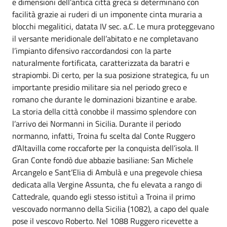
e dimensioni dell’antica città greca si determinano con
facilità grazie ai ruderi di un imponente cinta muraria a
blocchi megalitici, datata IV sec. a.C. Le mura proteggevano
il versante meridionale dell’abitato e ne completavano
l’impianto difensivo raccordandosi con la parte
naturalmente fortificata, caratterizzata da baratri e
strapiombi. Di certo, per la sua posizione strategica, fu un
importante presidio militare sia nel periodo greco e
romano che durante le dominazioni bizantine e arabe.
La storia della città conobbe il massimo splendore con
l’arrivo dei Normanni in Sicilia. Durante il periodo
normanno, infatti, Troina fu scelta dal Conte Ruggero
d’Altavilla come roccaforte per la conquista dell’isola. Il
Gran Conte fondò due abbazie basiliane: San Michele
Arcangelo e Sant’Elia di Ambulà e una pregevole chiesa
dedicata alla Vergine Assunta, che fu elevata a rango di
Cattedrale, quando egli stesso istituì a Troina il primo
vescovado normanno della Sicilia (1082), a capo del quale
pose il vescovo Roberto. Nel 1088 Ruggero ricevette a