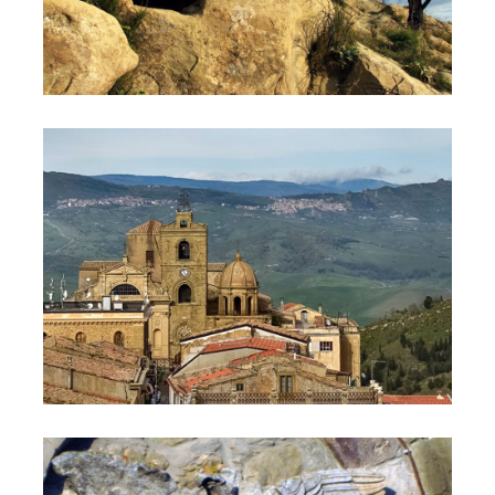
--
--