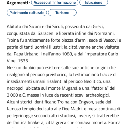
Argomenti
:
Accesso all'informazione
Istruzione
Patrimonio culturale
Turismo
Abitata dai Sicani e dai Siculi, posseduta dai Greci,
conquistata dai Saraceni e liberata infine dai Normanni,
Troina fu anticamente forte piazza d’armi, sede di Vescovi e
patria di tanti uomini illustri; la città venne anche visitata
dal Papa Urbano II nell’anno 1088, e dall’Imperatore Carlo
V nel 1535.
Nessun dubbio può esistere sulle sue antiche origini che
risalgono al periodo preistorico, lo testimoniano tracce di
insediamenti umani risalenti al periodo Neolitico, una
necropoli ubicata sul monte Muganà e una “fattoria” del
3.000 a.C. messa in luce da recenti scavi archeologici.
Alcuni storici identificano Troina con Engyon, sede del
famoso tempio dedicato alle Dee Madri, e meta continua di
pellegrinaggi; secondo altri studiosi, invece, si tratterebbe
dell’antica Imakera, città greca che coniava moneta. Forma