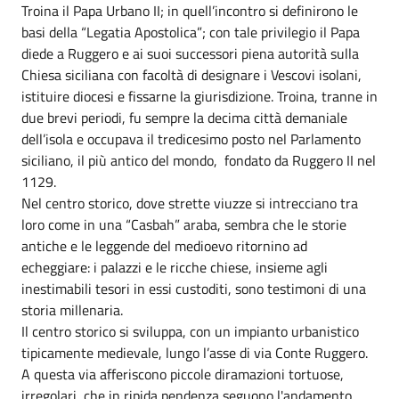
Troina il Papa Urbano II; in quell’incontro si definirono le
basi della “Legatia Apostolica”; con tale privilegio il Papa
diede a Ruggero e ai suoi successori piena autorità sulla
Chiesa siciliana con facoltà di designare i Vescovi isolani,
istituire diocesi e fissarne la giurisdizione. Troina, tranne in
due brevi periodi, fu sempre la decima città demaniale
dell’isola e occupava il tredicesimo posto nel Parlamento
siciliano, il più antico del mondo, fondato da Ruggero II nel
1129.
Nel centro storico, dove strette viuzze si intrecciano tra
loro come in una “Casbah” araba, sembra che le storie
antiche e le leggende del medioevo ritornino ad
echeggiare: i palazzi e le ricche chiese, insieme agli
inestimabili tesori in essi custoditi, sono testimoni di una
storia millenaria.
Il centro storico si sviluppa, con un impianto urbanistico
tipicamente medievale, lungo l’asse di via Conte Ruggero.
A questa via afferiscono piccole diramazioni tortuose,
irregolari, che in ripida pendenza seguono l'andamento